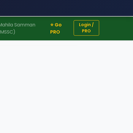
Mahila Samman
⭐ Go
Login /
PRO
(MSSC)
PRO