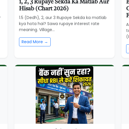
1, 2, 3 Rupaye Sekda Ka Matlab Aur
B
Hisab (Chart 2026)
C
?
1.5 (Dedh), 2, aur 3 Rupaye Sekda ka matlab
kya hota hai? Sawa rupaye interest rate
A
meaning. Village...
t
(
Read More →