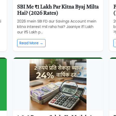
SBI Me ₹1 Lakh Par Kitna Byaj Milta
P
Hai? (2026 Rates)
(
S
2026 mein SBI FD aur Savings Account mein
2
kitna interest mil raha hai? Jaaniye ₹1 Lakh
b
aur ₹5 Lakh p...
ग
Read More →