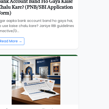
ank Account Band Ho Gaya Kaise
halu Kare? (PNB/SBI Application
Form)
gar aapka bank account band ho gaya hai,
o use kaise chalu kare? Janiye RBI guidelines
Inactive/D...
Read More →