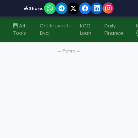
📤 Share:
🧮 All
Chakravridhi
KCC
Daily
Tools
Byaj
Loan
Finance
— विज्ञापन —