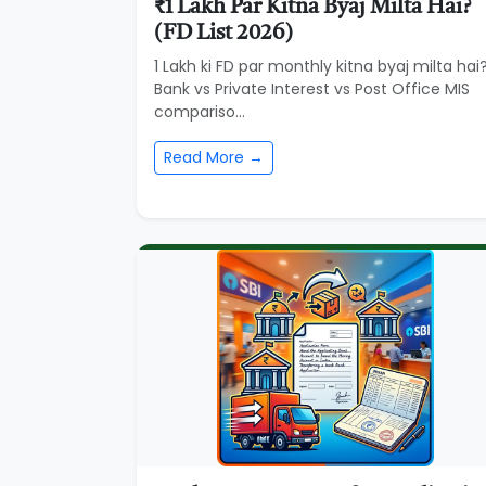
₹1 Lakh Par Kitna Byaj Milta Hai?
(FD List 2026)
1 Lakh ki FD par monthly kitna byaj milta hai
Bank vs Private Interest vs Post Office MIS
compariso...
Read More →