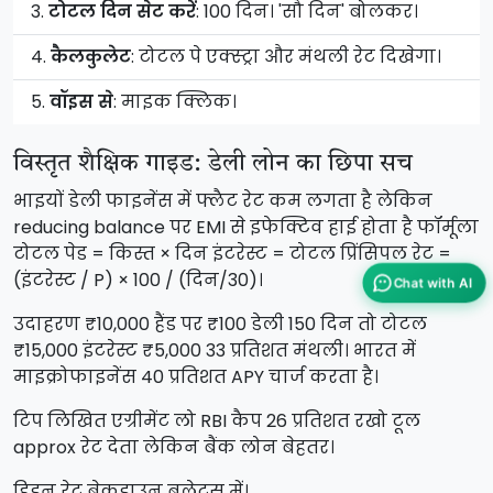
3.
टोटल दिन सेट करें
: 100 दिन। 'सौ दिन' बोलकर।
4.
कैलकुलेट
: टोटल पे एक्स्ट्रा और मंथली रेट दिखेगा।
5.
वॉइस से
: माइक क्लिक।
विस्तृत शैक्षिक गाइड: डेली लोन का छिपा सच
भाइयों डेली फाइनेंस में फ्लैट रेट कम लगता है लेकिन
reducing balance पर EMI से इफेक्टिव हाई होता है फॉर्मूला
टोटल पेड = किस्त × दिन इंटरेस्ट = टोटल प्रिंसिपल रेट =
(इंटरेस्ट / P) × 100 / (दिन/30)।
Chat with AI
उदाहरण ₹10,000 हैंड पर ₹100 डेली 150 दिन तो टोटल
₹15,000 इंटरेस्ट ₹5,000 33 प्रतिशत मंथली। भारत में
माइक्रोफाइनेंस 40 प्रतिशत APY चार्ज करता है।
टिप लिखित एग्रीमेंट लो RBI कैप 26 प्रतिशत रखो टूल
approx रेट देता लेकिन बैंक लोन बेहतर।
हिडन रेट ब्रेकडाउन बुलेट्स में।