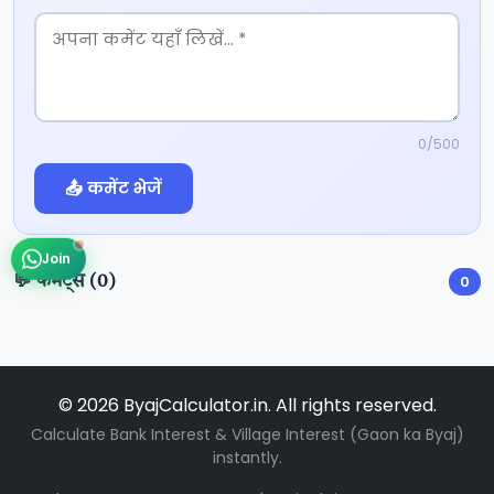
0
/500
📤 कमेंट भेजें
Join
💬 कमेंट्स (
0
)
0
© 2026 ByajCalculator.in. All rights reserved.
Calculate Bank Interest & Village Interest (Gaon ka Byaj)
instantly.